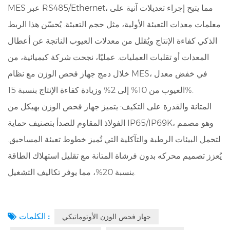
MES عبر RS485/Ethernet، مما يتيح إجراء تعديلات آنية على
معلمات معدات التعبئة الأولية، مثل حجم التعبئة. يُحسّن هذا الربط
الذكي كفاءة الإنتاج ويُقلل من معدلات العيوب الناتجة عن أعطال
المعدات أو تقلبات العمليات. عمليًا، نجحت شركة كيميائية، من
خلال دمج جهاز فحص الوزن مع نظام MES، في خفض معدل
العيوب من 10% إلى 2% وزيادة كفاءة الإنتاج بنسبة 15%.
المتانة والقدرة على التكيف: يتميز جهاز فحص الوزن بهيكل من
الفولاذ المقاوم للصدأ بتصنيف حماية IP65/IP69K، وهو مصمم
لتحمل البيئات الرطبة والتآكلية التي تُميز خطوط تعبئة المساحيق.
يُعزز تصميم محركه بدون فرشاة المتانة مع تقليل استهلاك الطاقة
بنسبة 20%، مما يوفر تكاليف التشغيل.
الكلمات :
جهاز فحص الوزن الأوتوماتيكي