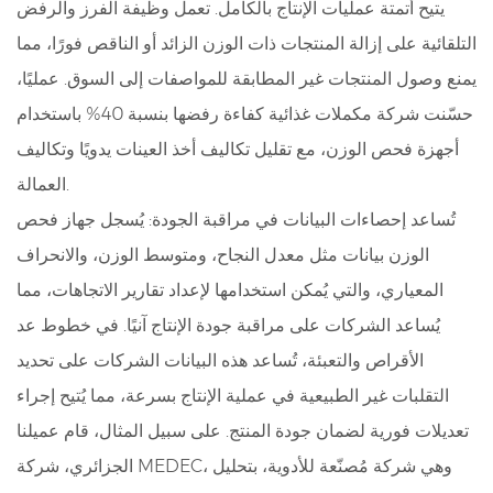
يتيح أتمتة عمليات الإنتاج بالكامل. تعمل وظيفة الفرز والرفض
التلقائية على إزالة المنتجات ذات الوزن الزائد أو الناقص فورًا، مما
يمنع وصول المنتجات غير المطابقة للمواصفات إلى السوق. عمليًا،
حسّنت شركة مكملات غذائية كفاءة رفضها بنسبة 40% باستخدام
أجهزة فحص الوزن، مع تقليل تكاليف أخذ العينات يدويًا وتكاليف
العمالة.
تُساعد إحصاءات البيانات في مراقبة الجودة: يُسجل جهاز فحص
الوزن بيانات مثل معدل النجاح، ومتوسط الوزن، والانحراف
المعياري، والتي يُمكن استخدامها لإعداد تقارير الاتجاهات، مما
يُساعد الشركات على مراقبة جودة الإنتاج آنيًا. في خطوط عد
الأقراص والتعبئة، تُساعد هذه البيانات الشركات على تحديد
التقلبات غير الطبيعية في عملية الإنتاج بسرعة، مما يُتيح إجراء
تعديلات فورية لضمان جودة المنتج. على سبيل المثال، قام عميلنا
الجزائري، شركة MEDEC، وهي شركة مُصنّعة للأدوية، بتحليل