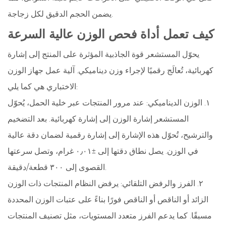
يضمن الحجم الدقيق لكل زجاجة.
كيف تعمل أداة فحص الوزن عالية السرعة
يحوّل المستشعر قوة الجاذبية المؤثرة على المنتج إلى إشارة
كهربائية، تُعالَج رقميًا لإجراء وزن ديناميكي. آلية عمل جهاز الوزن
الاختباري هي كما يلي:
١. الوزن الديناميكي: عند مرور المنتجات عبر خلية الحمل، يُحوّل
المستشعر إشارة الوزن إلى إشارة كهربائية. بعد التضخيم
والترشيح، تُحوّل هذه الإشارة إلى إشارة رقمية لضمان دقة عالية
في الوزن. يصل نطاق دقتها إلى ±٠٫٠١ غرام، وتصل سرعتها
القصوى إلى ٣٠٠ قطعة/دقيقة.
٢. الفرز والرفض التلقائي: يرفض النظام المنتجات ذات الوزن
الزائد أو الناقص أو الناقص فورًا بناءً على عتبات الوزن المحددة
مسبقًا. كما يدعم الفرز متعدد المستويات، مثل تصنيف المنتجات