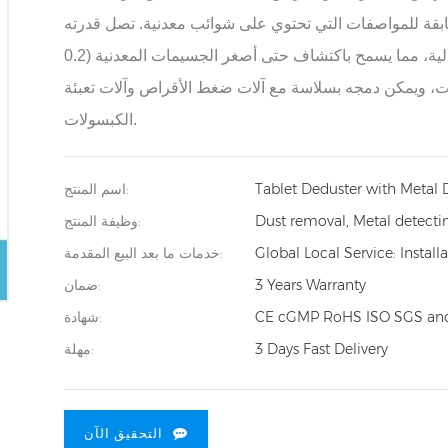
مطابقة للمواصفات التي تحتوي على شوائب معدنية. تصل قدرته
إلى 500,000 قرص في الدقيقة، ويتميز بحساسية عالية، مما يسمح باكتشاف حتى أصغر الجسيمات المعدنية (0.2
ت، ويمكن دمجه بسلاسة مع آلات ضغط الأقراص وآلات تعبئة
الكبسولات.
Tablet Deduster with Metal 
اسم المنتج:
Dust removal, Metal detecti
وظيفة المنتج:
Global Local Service: Insta
خدمات ما بعد البيع المقدمة:
3 Years Warranty
ضمان:
CE cGMP RoHS ISO SGS and
شهادة:
3 Days Fast Delivery
مهلة:
التحقيق الآن