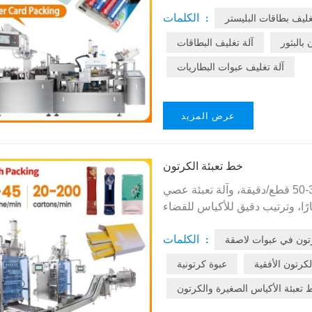
عالية. بفضل نظام التحكم PLC وسهولة الاستخدام، تُستخدم على نطاق واسع
الكلمات :
غليف بطاقات البليستر
بالبثور
آلة تغليف البطاقات
آلة تغليف عبوات البطاريات
عرض المزيد
خط تعبئة الكرتون
مع تشغيل مستقر بمعدل 30-50 قطع/دقيقة، وآلة تعبئة عصي
سارات قابلة للتخصيص بالكامل من 2 إلى 16 مسارًا، وترتيب دقيق للأكياس للقضاء
ة موحدة، وتعبئة مستمرة في علب
الكلمات :
كرتون في عبوات لاصقة
د الحالية العالمية ومعايير CE، وهو حل
لكرتون الأفقية
عبوة كرتونية
تعبئة الأكياس الصغيرة والكرتون