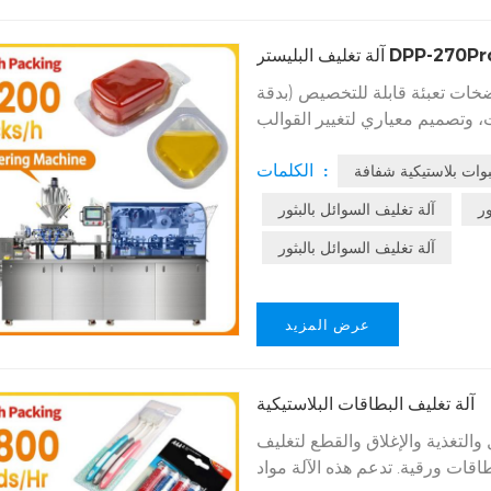
 تغليف البليستر DPP-270Pro
مضخات تعبئة قابلة للتخصيص (بدقة
ت، وتصميم معياري لتغيير القوالب
دقائق، وعمق تشكيل أقصى 30 مم. مثالية لتغليف المنتجات السائلة مثل
الكلمات :
وات بلاستيكية شفافة
بى، والزبدة، والكاتشب. متوافقة
مع معايير التصنيع الجيد الحالية (cGMP) ومعايير CE وRoHS، وتتوفر خدمات التركيب
ور
آلة تغليف السوائل بالبثور
آلة تغليف السوائل بالبثور
عرض المزيد
آلة تغليف البطاقات البلاستيكية
والتغذية والإغلاق والقطع لتغليف
تدعم هذه الآلة مواد PVC/PET، وتتميز بإغلاق