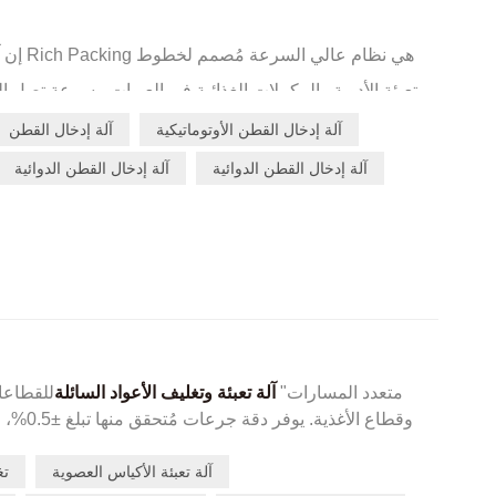
إن آلة 
وقطع وإدخال لفائف القطن الطبي بدقة داخل الحاويات ل
آلة إدخال القطن الأوتوماتيكية
آلة إدخال القطن
و
تحكم متقدم عبر شاشة لمس
أضرار النقل والرطوبة. تتميز ببكرة تغذية من cGMP SUS316L،
آلة إدخال القطن الدوائية
آلة إدخال القطن الدوائية
PLC لإجراء تعديل سهل للارتفاع، مما يضمن كفاءة تعبئة سلسة وخالية من الانحشار.
"متعدد المسارات"
آلة تعبئة وتغليف الأعواد السائلة
للقطاعات
وقطاع الأ
الأكياس المرنة ذات الجرعة الواحدة بإحكام مانع للتسرب. تش
آلة تعبئة الأكياس العصوية
تغ
سريع التحرير لمدة دقيقتين، وطوق تشكيل