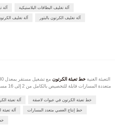
محكم وأتمتة 
لتغليف البطاريات والإلكترونيات والأجهزة الصغيرة، مما يضمن مظهرًا أنيقًا وحماية موثوقة.
آلة تغليف البطاقات البلاستيكية
آلة ت
آلة تغليف الكرتون بالبثور
آلة تغليف الكرتون 
التعبئة الغنية
خط تعبئة الكرتون
متعددة الم
على الانسدادات، وفرز دقيق للأكياس الصغيرة من أجل محاذا
خط تعبئة الكرتون في عبوات لاصقة
آلة تعبئة ال
كرتونية لتغليف فائق، وامتثال كامل لمعايير التصنيع الجي
تغليف متكامل لمصنعي الأدوية والمكملات الغذائية في جميع أنحاء العالم.
خط إنتاج العصي متعدد المسارات
آلة تعبئة ا
خط 