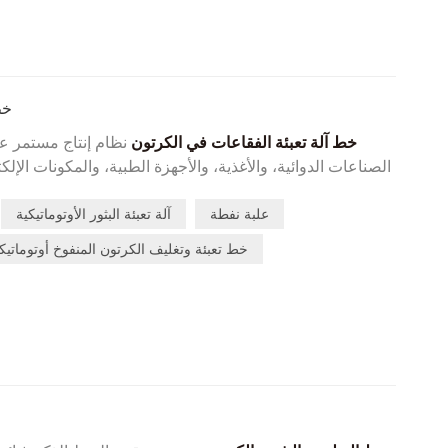
خط
خط آلة تعبئة الفقاعات في الكرتون
نظام إنتاج مستمر عا
الصناعات الدوائية، والأغذية، والأجهزة الطبية، والمكونات الإلك
كبسولات الأقراص في عبوات نفطة، وتحميلها تلقائيًا في عل
من العمليات اللاحقة، مثل التبخير، والختم، ووضع العلامات، والترميز.
علبة نفطة
آلة تعبئة البثور الأوتوماتيكية
خط تعبئة وتغليف الكرتون المنفوخ أوتوماتيكيً