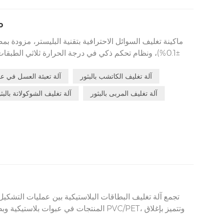
آلة
ماكينة تغليف السوائل الاحترافية بتقنية البليستر، مزودة ب
±0.1%)، ونظام تحكم ذكي في درجة الحرارة ثلاثي الطبقا
بسرعة خلال 10 
آلة تغليف الكاتشب بالبثور
آلة تعبئة العسل في عب
المستحضرات الصيدلانية، والعسل، والصلصات، والجبن، والمر
آلة تغليف المربى بالبثور
آلة تغليف الشوكولاتة بالبث
والتشغيل والتدريب للمشغلين في مواقع العملاء حول العالم.
تجمع آلة تغليف البطاقات البلاستيكية بين عمليات التشكيل 
المنتجات في عبوات بلاستيكية وبطاقات ورقية. 