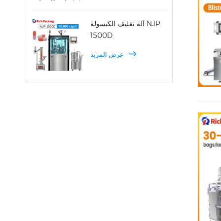
آلة تغليف الكبسولة NJP
1500D
عرض المزيد