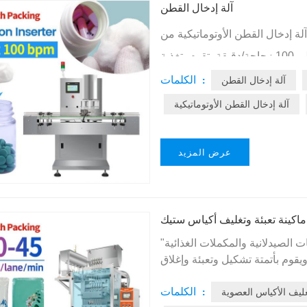
آلة إدخال القطن
إدخال القطن الأوتوماتيكية من Rich Packing هي نظام عالي السرعة مُصمم لخطوط
تعبئة الأدوية والمكملات الغذائية في العبوات. بسرعة تصل إلى 100 زجاجة/دقيقة، تقوم بتغذية
حماية الأقراص أو الكبسولات من
الكلمات :
آلة إدخال القطن
آلة إدخال القطن الأوتوماتيكية
عرض المزيد
ماكينة تعبئة وتغليف أكياس ستيك
 الصيدلانية والمكملات الغذائية
غذية. يوفر دقة جرعات مُتحقق منها تبلغ ±0.5%، ويقوم بأتمتة تشكيل وتعبئة وإغلاق
مل الميزات الرئيسية قالب إحكام
الكلمات :
ليف الأكياس العصوية
 من الألومنيوم بتقنية CNC بعمر افتراضي 10