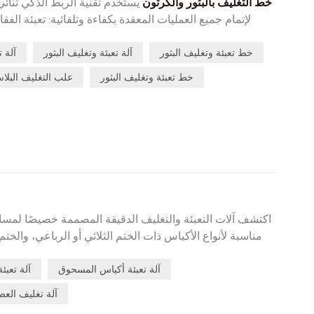
خط التغليف بالبثور والكرتون
يستخدم تقنية الربط الذكي ثنائي 
لإتمام جميع العمليات المعقدة بكفاءة وتلقائية: تعبئة ال
المنتجات غير المؤهلة، تغذية مرتبطة بمحرك سيرفو، طيّ تلقا
خط تعبئة وتغليف البثور
آلة تعبئة وتغليف البثور
آلة 
المواد في علب كرتو
20 يومًا، ويتطلب خط الإنتاج المترابط بأكمله الحد الأدنى من العمالة، مع وجود عامل واحد فقط.
خط تعبئة وتغليف البثور
علب التغليف البلاس
اكتشف آلات التعبئة والتغليف الدقيقة المصممة خصيصًا لمساحي
مناسبة لأنواع الأكياس ذات الختم الثلاثي أو الرباعي، والخت
ا
آلة تعبئة أكياس المسحوق
آلة تعبئة
قابلة للتخصيص بدقة تعب
مما يحقق سرعات إنتاج تصل إلى 240 
آلة تغليف العص
صناعية حاصلة ع