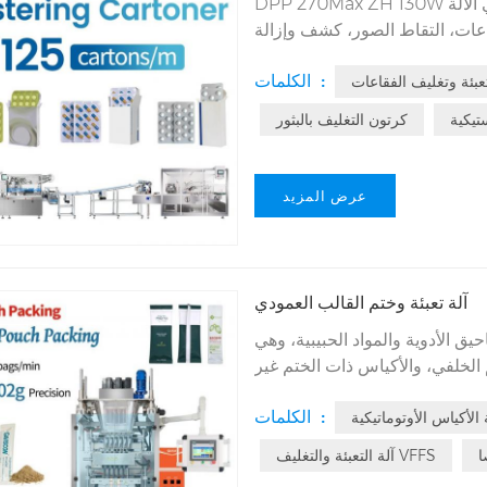
الآلة
DPP 270Max ZH 130W
فقاعات، التقاط الصور، كشف وإزالة
ئي للحشوات، تعبئة دقيقة لمختلف
الكلمات :
تعبئة وتغليف الفقاعات
نية، بطاقة إنتاجية تصل إلى 130 كرتونة في الدقيقة. مدة تسليم خط الإنتاج
تيكية
كرتون التغليف بالبثور
عرض المزيد
آلة تعبئة وختم القالب العمودي
ق الأدوية والمواد الحبيبية، وهي
م الخلفي، والأكياس ذات الختم غير
لمنتظم. توفر آلة التعبئة والتغليف VFFS الأوتوماتيكية لدينا، والمتوافقة مع معايير GMP، حلولاً
الكلمات :
 الأكياس الأوتوماتيكية
ئة تصل إلى 99.9%، وتدمج التحكم بمحرك سيرفو وشاشة لمس PLC،
كيسًا في الدقيقة. احصل على آلة تعبئة وتغليف عمودية
ا
آلة التعبئة والتغليف VFFS
لى شهادتي CE/ISO.