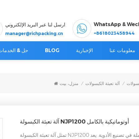
WhatsApp & Wec
ارسل لنا عبر البريد الإلكتروني
+8618023458944
manager@richpacking.cn
معلومات عنا
الإخبارية
BLOG
حل & الخدمات
بسولات
آلة تعبئة الكبسولات
منزل، بيت
/
/
آلة تعبئة الكبسولة NJP1200 أوتوماتيكية بالكامل
تمثل آلة تعبئة الكبسولة NJP1200 قمة الأتمتة الكاملة في تصنيع الأدوية. يعد NJP1200 في جوهره أعجوبة للأتمتة.