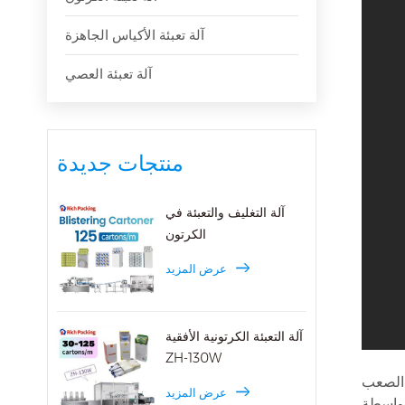
آلة تعبئة الأكياس الجاهزة
آلة تعبئة العصي
منتجات جديدة
آلة التغليف والتعبئة في
الكرتون
عرض المزيد
آلة التعبئة الكرتونية الأفقية
ZH-130W
الية الجودة لملء مواد النفط السائلة
عرض المزيد
 واحد NJY-100C هو