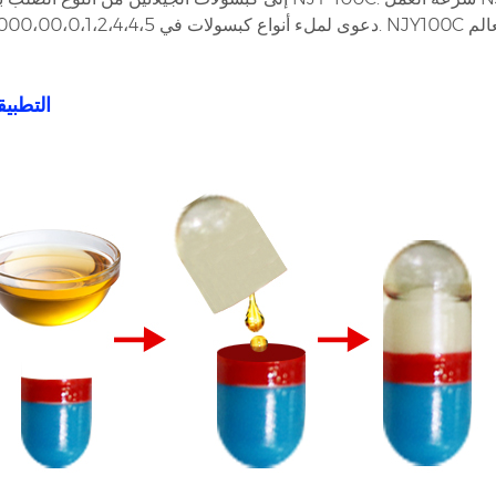
*** التطب