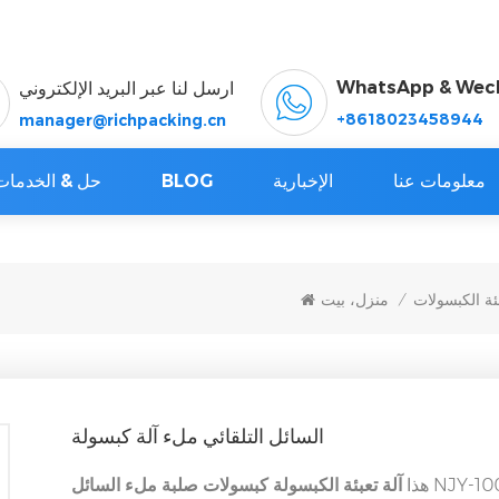
WhatsApp & Wec
ارسل لنا عبر البريد الإلكتروني
+8618023458944
manager@richpacking.cn
معلومات عنا
الإخبارية
BLOG
حل & الخدمات
بئة الكبسولات
منزل، بيت
/
السائل التلقائي ملء آلة كبسولة
آلة تعبئة كبسولة السائل المهنة لملء المواد
هذا
آلة تعبئة الكبسولة كبسولات صلبة ملء السائل