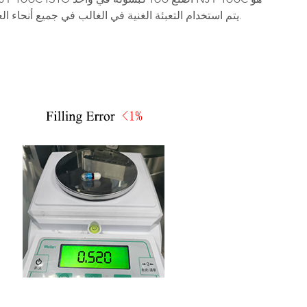
دعوى لملء أنواع كبسولات في 000،00،0،1،2،4،4،5 الحجم. NJY100C يتم استخدام التعبئة الغنية في الغالب في جميع أنحاء العالم.