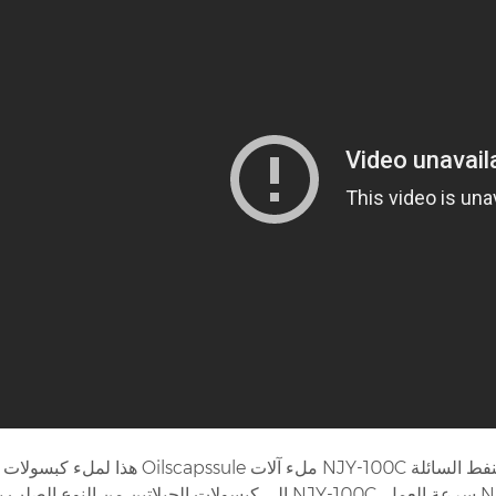
هذا لملء كبسولات الصعب Oilscapssule ملء آلات NJY-100C النوع هو آلة تعبئة الكبسولة السائلة ع
إلى كبسولات الجيلاتين من النوع الصلب بواسطة NJY-100C. سرعة العمل NJY-100C ISTO اصنع 100 كبسولة في