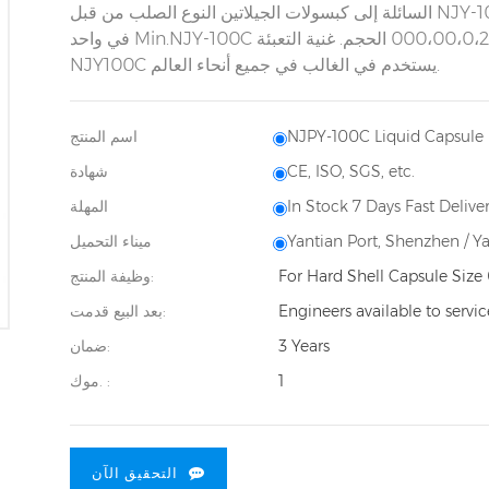
السائلة إلى كبسولات الجيلاتين النوع الصلب من قبل NJY-100C. الإنتاج Speedof NJY-100C هو ملء 100 كبسولة
في واحد Min.NJY-100C مناسبة لجميع كبسولات البالغ عدد كبسولات 000،00،0،2،2،4،5 الحجم. غنية التعبئة
NJY100C يستخدم في الغالب في جميع أنحاء العالم.
NJPY-100C Liquid Capsule 
اسم المنتج
CE, ISO, SGS, etc.
شهادة
In Stock 7 Days Fast Deliver
المهلة
Yantian Port, Shenzhen / Y
ميناء التحميل
For Hard Shell Capsule Size 
وظيفة المنتج:
Engineers available to servi
بعد البيع قدمت:
3 Years
ضمان:
1
موك. :
التحقيق الآن