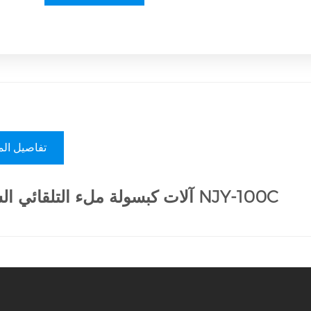
تفاصيل الم
آلات كبسولة ملء التلقائي السائل NJY-100C