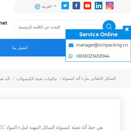
العربية
hat
Service Online
manager@richpacking.cn
اتصل بنا
+8618023458944
السائل التلقائي ملء آلة كبسولة
ماكينات تعبئة الكبسولات
آلة تع
/
/
NJY-100C هي خط 