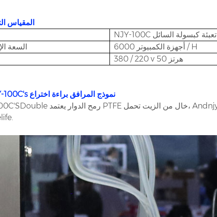
*** المقياس ا
NJY آلة تعبئة كبسولة السائل
6000 أجهزة الكمبيوتر / H
السعة الإ
380 / 220 v 50 هرتز
*** NJY-100C's نموذج المرافق براءة اختراع
NJY-100C'SDouble رمح الدوار يعتمد PTFE خال من الزيت تحمل، Andnjy-100C لا يحتا
ife.