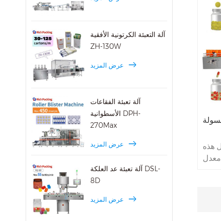
أحجام
عالية
آلة التعبئة الكرتونية الأفقية
ZH-130W
عرض المزيد
آلة تعبئة الفقاعات
الأسطوانية DPH-
سولة
270Max
عرض المزيد
DSL-16P ، نضمن تسليم
 معدل
آلة تعبئة عد العلكة DSL-
عن 99.97٪. السرعة
8D
العليا.
ت على
عرض المزيد
رنت في
 قبل