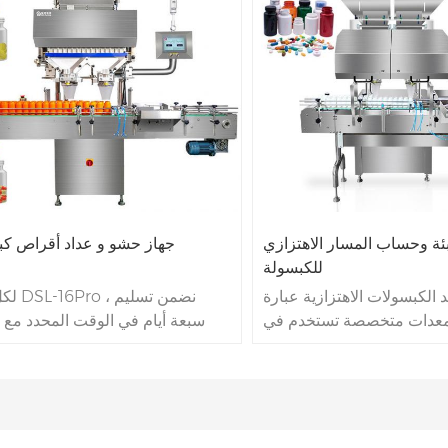
ية
منذ عام 1993 . آلي
تعبئة
ممتازة للغاية في استبدال زجاجة ب
مصنع مصدر الماكينة . يوفر
مختلفة، بسبب هذه سرعة العمل ال
لميدانية المحلية من الخارج .
آلة تعديل مريح ومباشر التشغيل.
منطقة المصنع 7996㎡ , 28 مهندسًا
للبحث والتطوير , خدمات 7 * 20 ساعة
لآلة العد الأوتوماتيكية
بئة وحساب المسار الاهتزازي
جهاز حشو و عداد أقراص كب
للكبسولة
د الكبسولات الاهتزازية عبارة
لكل هذه ro
عدات متخصصة تستخدم في
سبعة أيام في الوقت المحدد مع
اعات الدوائية والغذائية لملء
دقة حساب يزيد 
كفاءة وعدها بدقة. تعمل هذه
القصوى 90 زجاجة في الدقيقة 
كرة بنظام مسار اهتزازي، مما
يعمل فريق خدماتنا عبر الإنترن
ا سلسًا ومتحكمًا للكبسولات
مدار 24 ساعة في اليوم عبر الإنت
طوال عملية العد.
نفس الوقت. دعم في الموقع من