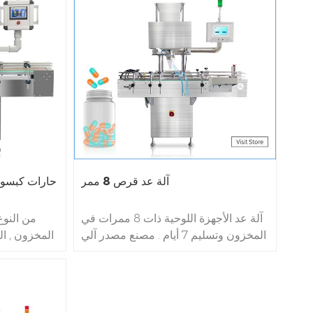
آلة عد قرص 8 ممر
8 حارات كبسو
آلة عد الأجهزة اللوحية ذات 8 ممرات في
المخزون وتسليم 7 أيام .
مصنع مصدر آلي
المخزون , ا
لآلة تعبئة الزجاجات , الولايات المتحدة
الأمريكية المحلية في الموقع الخدمة .
لا تنقطع
زجاجة / دقيقة . 7 * 24 ساعة 
الصين
منطقة المصنع كـ 7996㎡ , 28
عملية , مص
مهندسًا للبحث والتطوير , خدمات 365 *
إنتاج آلة ا