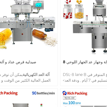
لة وجهاز عد الجهاز اللوحي
صيدلية قرص عداد و آلة
DSL-8 lane B من النوع المتوفر في
آلة العد الكهربائية
يمكن أن توفر 
لتسليم في
7 أيام
, ودقة العد>
العمل العالية الكثير من الوقت و ا
99 . 80٪ . سعة التعبئة أعلى إلى 55
Capsule عد آلة 
u
تحسن بسرعة الكفاءة من خلال الجم
نع قوانغدونغ الصين مباشرة!
عمل خط المعالجة الأمامي والخلفي
لعد العداد ل
أقراص كبسولات
هذا نوع من المعدات عالية ا