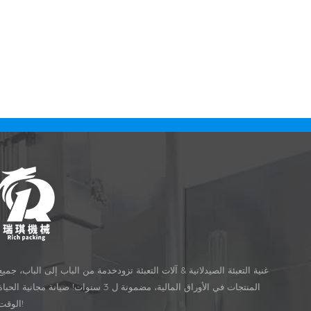
غنية التعبئة الصيدلانية & آلات التعبئة تزودخدمة من الباب إلى الباب، جميع
المنتجات في الأوراق المالية، مضمونة ل 3 سنوات! صيانة مجانية الحيا
الوقت!