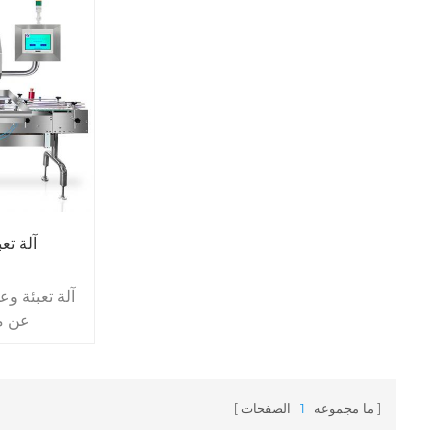
24 ساعة لآلة عد أوتوماتيكية متعددة
حلوى صمغ
المسارات .
دقة العد> 99 . 97٪ . السعة
عداد
عد
5-50 زجاجة / دقيقة . 7 * 24 ساعة
الخدمة ا
تشغيل مستمر لآلة عدّ الكبسولة اللوحية
الصمغية .
آلة تع
آلة تعبئة وع
عن م
الصن
الكبسولات ب
الآلة المبت
ما مجموعه
1
الصفحات
يضمن تدفقً