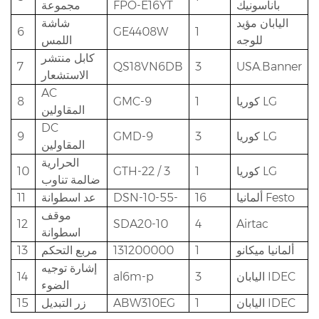
باناسونيك
FPO-E16YT
مجموعة
اليابان مؤيد
شاشة
6
GE4408W
1
للوجه
اللمس
كابل منتشر
7
QS18VN6DB
3
USA.Banner
الاستشعار
AC
كوريا LG
1
GMC-9
8
المقاولين
DC
كوريا LG
3
GMD-9
9
المقاولين
الحرارية
كوريا LG
1
GTH-22 / 3
10
ضالمة تناوب
ألمانيا Festo
16
DSN-10-55-
عد اسطوانة
11
موقف
12
SDA20-10
4
Airtac
اسطوانة
ألمانيا ميكانو
1
131200000
مربع التحكم
13
إشارة توجيه
اليابان IDEC
3
al6m-p
14
الضوء
اليابان IDEC
1
ABW310EG
زر التبديل
15