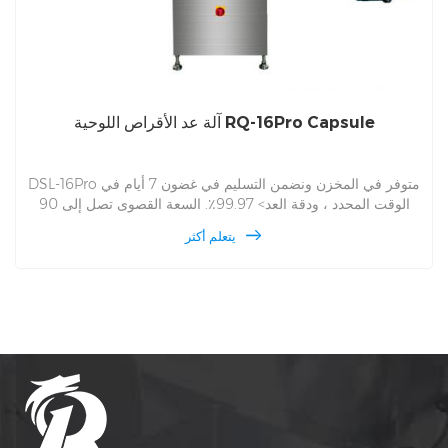
آلة عد الأقراص اللوحية RQ-16Pro Capsule
DSL-16Pro متوفر في المخزن ونضمن التسليم في غضون 7 أيام في
الوقت المحدد ، ودقة العد> 99.97٪. السعة القصوى تصل إلى 90
زجاجة في دقيقة واحدة. لقد أنشأنا مراكز خدمة محلية في أمريكا
يتعلم أكثر
الشمالية وأوروبا ، حيث يمكن للمستخدمين الحصول على الخدمة في
الموقع في غضون 48 ساعة. في الوقت نفسه ، يعمل فريق الخدمة
عبر الإنترنت لدينا على مدار 24 ساعة في اليوم. من خلال مهندسينا
الكبار ، يمكننا دعم آلة العد عن بعد لحل المشاكل الصغيرة للتشغيل
والصيانة.