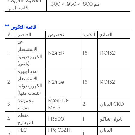
الخطوط العريضة
1300 × 1950 × 1800 مم
قاتمة (مم)
*** قائمة التكوين
الصانع
الكمية
تخصيص
العنصر
لا.
عد
الاستشعار
1
N24.5R
16
RQ132
الكهروضوئية
(تلقي)
عدد أجهزة
الاستشعار
2
N24.5e
16
RQ132
الكهروضوئية
(تنبعث منها)
M4SB10-
مجموعة
اليابان CKD
2
3
M5-6
صمام
منظم
تايوان شاكو
1
FR500
4
الترشيح
اليابان
FPς-C32TH
PLC
5
1