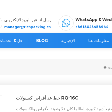
WhatsApp & Wec
ارسل لنا عبر البريد الإلكتروني
+8618023458944
manager@richpacking.cn
معلومات عنا
الإخبارية
BLOG
حل & الخدمات
يت
خط عد أقراص كبسولات RQ-16C
يع أدوية كبيرة، لطالما كان عدّ وتعبئة الأقراص والكبسولات