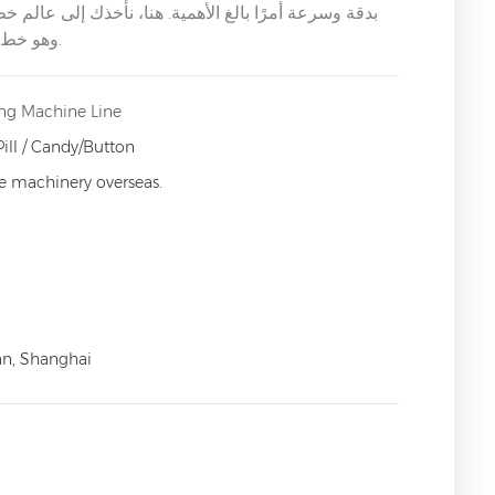
بدقة وسرعة أمرًا بالغ الأهمية. هنا، نأخذك إلى عالم خط
DSL-16C-Line، وهو خط إنتاج لتعبئة الأقراص والكبسولات بـ 16 قناة.
ng Machine Line
Pill / Candy/Button
ce machinery overseas.
an, Shanghai