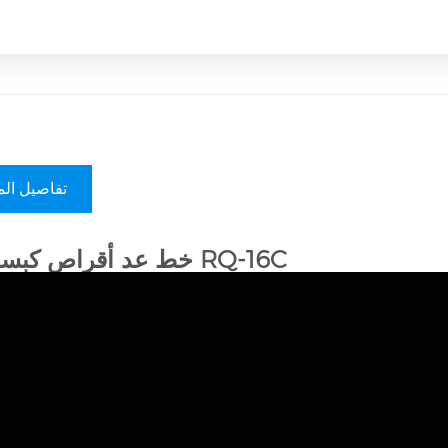
تفاصيل الم
خط عد أقراص كبسولات RQ-16C