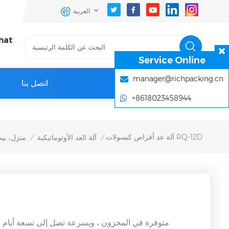
العربية
hat
Service Online
manager@richpacking.cn
اتصل بنا
+8618023458944
آلة عد أقراص كبسولات RQ-12D
آلة العد الأوتوماتيكية
منزل، بي
/
/