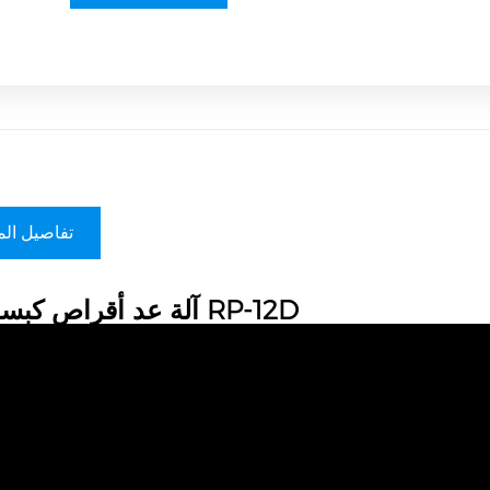
تفاصيل الم
آلة عد أقراص كبسولات RP-12D