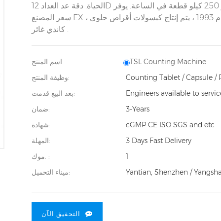
الحياة. دقة عد العداد 12D أكثر من 99.98٪. السعة تصل إلى 70 زجاجة / دقيقة أو 250 كيلو قطعة في الساعة. يوفر
أكبر مصنع صيني للآلات! منذ عام 1993 ، يتم إنتاج كبسولات أقراص حلوى
.
كاندي غائر
TSL Counting Machine
اسم المنتج
Counting Tablet / Capsule / 
وظيفة المنتج:
Engineers available to servi
بعد البيع قدمت:
3-Years
ضمان:
cGMP CE ISO SGS and etc
شهادة:
3 Days Fast Delivery
المهلة:
1
موك. :
Yantian, Shenzhen / Yangsh
ميناء التحميل:
التحقيق الآن