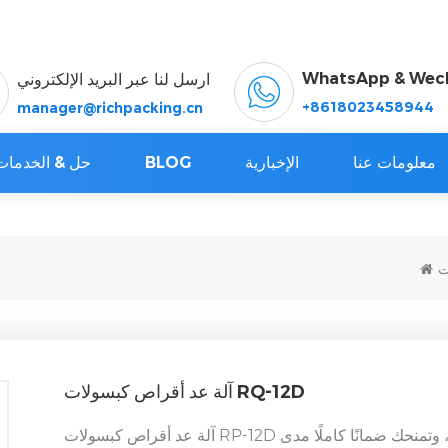
WhatsApp & Wec
ارسل لنا عبر البريد الإلكتروني
+8618023458944
manager@richpacking.cn
معلومات عنا
الإخبارية
BLOG
حل & الخدمات
ت
آلة عد أقراص كبسولات RQ-12D
آلة عد أقراص كبسولات RP-12D متوفرة في المخزون ، وبسرعة تصل إلى تسعة أيام ، وتمنحك ضمانًا كاملًا مدى