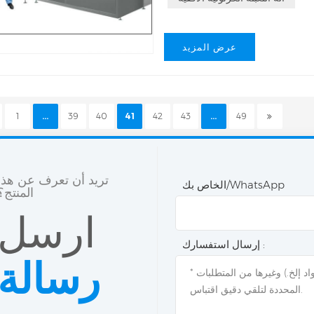
عرض المزيد
1
...
39
40
41
42
43
...
49
تريد أن تعرف عن هذا
الخاص بك/WhatsApp
المنتج؟
ارسل
إرسال استفسارك :
رسالة