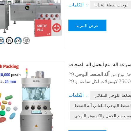
الكلمات :
UL لوحات نفطة آلة
عرض المزيد
سرعة آلة منع الحمل آلة الصحافة
ذا نوع من
آلة الضغط اللوحي
29D يأخذ الاستفادة الكاملة من وضع الضغط المزدوج لإنشاء
إخراج مرتفع إلى 75000 كبسولات لكل ساعة. و 29D آلة الكمبيوتر اللوحي ذات الأداء العالي
للغاية وعالية للغاية كفاءة. هذا نوع الآلة 29D متوافق تماما مع التنظيم الصارم UL CGMP
الكلمات :
لضغط اللوحي التلقائي
الضغط اللوحي التلقائي آلة الضغط
ب منع الحمل والكمبيوتر اللوحي