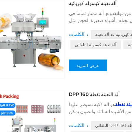
آلة تعبئة كبسولة كهربائية
من قوانغدونغ. إنه ممتاز تماما في
عتماد ويمكن أن تختلف أشياء صغيرة الحجم مثل
بوب منع الحمل. هذه يمكن حساب
الكلمات :
كهربائية عد آلة تعبئة
تلفة جميعها بسلاسة ومعبأة في
ية
آلة تعبئة كبسولة التلقائي
عرض المزيد
DPP 160 آلة التعبئة نفطة
بئة نفطة
هو آلة ذكية تسيطر عليها Siemens PLC برنامج الأنظمة، وهو
 من الأشياء السائلة والصون يمكن
منع الحمل أو العديد من العناصر
الكلمات :
 نفطة