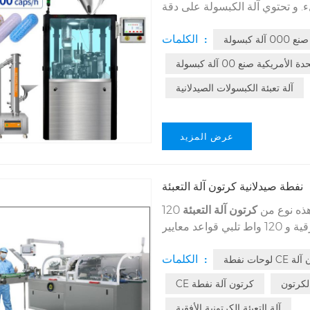
. و تحتوي آلة الكبسولة على دقة
تحميل جيدة وعملية مستقرة جيدة ولديها غبار صفر مزايا. هذا آلة تصل إلى معدل 99.99٪ في
الكلمات :
 كبسولة
كبسولة فصل. ولديه معدل مؤهل المنتج النهائي من 99.8٪ ويلبي المعيار الصارم من GMP CE
SGS
لأمريكية صنع 00 آلة كبسولة
آلة تعبئة الكبسولات الصيدلانية
عرض المزيد
نفطة صيدلانية كرتون آلة التعبئة
ذه نوع من
كرتون آلة التعبئة
120W المعدات المستقرة عملية سهلة هي نجمة سوبر في التعبئة
أشياء في صناديق ورقية و 120 واط تلبي قواعد معايير GMP اللوائح في كرتون الإنتاج في
الصيدلانية المشاريع. سيكون الناس سهلة للغاية للقيام بأشياء مهمة أخرى دون الإشراف 120W
الكلمات :
 كرتون آلة
لكرتون
CE كرتون آلة نفطة
آلة التعبئة الكرتونية الأفقية