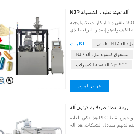
NJP آلة تعبئة تغليف الكبسولة
هذا هو جيل ثلاثة عشر من معدات الكبسولة المبتكرة ، 3800 تلقى د 6 ابتكارات تكنولوجية
ة الكبسولة
هو إصدار الترقية الذي
لة تعبئة الكبسولات لملء جزيئات
الكلمات :
ليف ملء آلة
NJP مسحوق كبسولة ملء آلة
آلة تعبئة الكبسولات Njp-800
عرض المزيد
ورقة نفطة صيدلانية كرتون آلة
و جميع نقاط
هذا ذكي للغاية PLC
 لديهم متبادل الشيكات. هذا آلة
ودة أم لا، وتتوقف عن العمل مرة