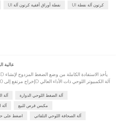
Ul كرتون آلة نفطة
واحدة وسيتم تشغيلها تلقائيا في وقت واحد لا يوجد شيء مفقود.
Ul نفطة أوراق أفقية كرتون آلة
عالية ال
ه
GMP والقذيفة بأكملها تأخذ الاستفادة الكاملة من الفولاذ المقاوم للصدأ SUS 304 المواد.
آلة الضغط اللوحي الدوارة
آلة ا
مكبس قرص للبيع
آلة 
آلة الصحافة اللوحي التلقائي
اضغط على حبو