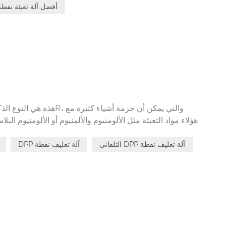
أفضل آلة تعبئة نفطة
هذه هي النوع الذ
هؤلاء مواد التعبئة مثل الألومنيوم والألمنيوم أو الألومنيوم ال
التلقائي DPP آلة تغليف نفطة
DPP آلة تغليف نفطة
يمكن أن حزمة أقراص أو حبوب منع الحمل أو كبسولات وما
CE أيضا يتوافق مع CGMP المتطلبات.