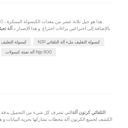
بالإضافة إلى اختراعَين براءات اختراع. و هذا الإصدار د
آلة تعبئ
يحتوي على كل من تقنيات الأصلية والجديدة. هذا هي آ
المسحوق تلقائيًا ، والتي لا يمكنها فقط ملء المسحوق ولكن أيضًا الجزيئات في كبسولات فارغة.
NJP كبسولة التغليف ملء آلة التلقائي
التلقائي NJP كبسولة التغ
آلة تعبئة كبسولات Njp 800
التلقائي كرتون آلة
التي تشرف كل شيء من التحميل بدقة. 
الكشف لجميع الكرتون آلة محطات تشاركها بحرية البيانات و هذه
مع محرك سيرفو ذكي للغاية يمكن التحقق من المواد المفق