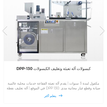
DPP-130 كبسولات آلة تعبئة وتغليف الكبسولات
مكفول لمدة 3 سنوات | يقدم آلة تعبئة الفقاعة خدمات محلية عالمية
في الموقع | آلة تغليف نفطة DPP 130. صيانة وقطع غيار مجانية مدى
الحياة ، DPP 130 خدمة في الموقع لآلة تغليف الفقاعة العالمية.
يتعلم أكثر
بالنسبة إلى Alu Alu و Alu PVC ومتعدد الأغراض ، وطب التغليف
الأوتوماتيكي وإنتاج آلة تعبئة الفقاعة منذ عام 1993 ، تمنحك سعر