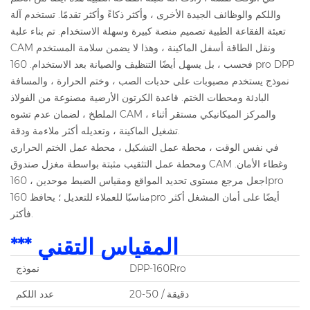
واللكم والوظائف الجيدة الأخرى ، وأكثر ذكاءً وأكثر تقدمًا. تستخدم آلة
تعبئة الفقاعة الطبية تصميم منصة كبيرة وسهلة الاستخدام. تم بناء علبة
CAM ونقل الطاقة أسفل الماكينة ، وهذا لا يضمن سلامة المستخدم
فحسب ، بل يسهل أيضًا التنظيف والصيانة بعد الاستخدام. 160 pro DPP
نموذج يستخدم مصبوبات على حدبات الصب ، وختم الحرارة ، والمسافة
البادئة ومحطات الختم. قاعدة الكرتون الأرضية مصنوعة من الفولاذ
الملطخ ، لضمان عدم تشوه CAM ، والمركز الميكانيكي مستقر أثناء
تشغيل الماكينة ، وتعديله أكثر ملاءمة ودقة.
في نفس الوقت ، محطة عمل التشكيل ، محطة عمل الختم الحراري
ومحطة عمل التثقيب مثبتة بواسطة مغزل صندوق CAM وغطاء الأمان.
اجعل مرجع مستوى تحديد المواقع ومقياس الضبط موحدين ، 160pro
مناسبًا للعملاء للتعديل ؛ يحافظ 160pro أيضًا على أمان المشغل أكثر
فأكثر.
*** المقياس التقني
DPP-160Rro
نموذج
20-50 / دقيقة
عدد اللكم