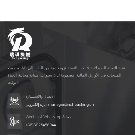
المصنع.
غنية التعبئة الصيدلانية & آلات التعبئة تزودخدمة من الباب إلى الباب، جميع
المنتجات في الأوراق المالية، مضمونة ل 3 سنوات! صيانة مجانية الحياة
الوقت!
الاتصال والاستشارة
manager@richpacking.cn
بريد إلكتروني :
Wechat & Whatsapp & خط
+8618023458944