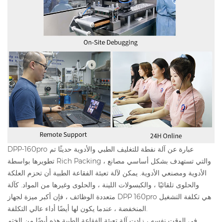
DPP-160pro عبارة عن آلة نفطة للتغليف الطبي والأدوية حديثًا تم
تطويرها بواسطة Rich Packing ، والتي تستهدف بشكل أساسي مصانع
الأدوية ومصنعي الأدوية. يمكن لآلة تعبئة الفقاعة الطبية أن تحزم العلكة
والحلوى تلقائيًا ، والكبسولات اللينة ، والحلوى وغيرها من المواد. كآلة
متعددة الوظائف ، فإن أكبر ميزة لجهاز DPP 160pro هي تكلفة التشغيل
المنخفضة ، عندما يكون لها أيضًا أداء عالي التكلفة.
في الوقت نفسه ، زادت آلة تعبئة الفقاعة الطبية هذه أيضًا من الختم