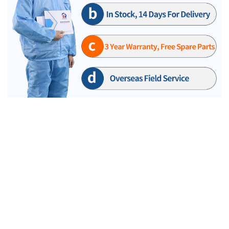
آلة غطاء الفقاعة البلاستيكية والألمنيوم DPP130 الخاصة بشركتنا RQ هي منتج شهير لسنوات عديدة ، فهي
تستخدم محرك عالي الطاقة. هذا المحرك المستورد المستخدم في DPP130 هو نوع جديد من محركات التروس
عالية الطاقة والتي تكون مستقرة جدًا أثناء التشغيل.
اعتماد نوع جديد من محرك تروس عالي الطاقة ، عملية
*** محركات الطاقة الكبيرة المستخدمة في dpp130.
مستقرة في dpp130.
*** يستخدم DPP130 موضع محرك السلسلة فيه.
ناقل الحركة بسلسلة ستراند ، ضوضاء منخفضة أقل من 75
ديسيبل في dpp130.
الغطاء الزجاجي المنحني بالهواء في DPP130 يعزل بشكل فعال عملية الإنتاج عن
*** التصميم الأفضل لـ dpp130.
البيئة الخارجية.
*** لماذا يجب اختيار آلة تعبئة الفقاعة DPP130 الخاصة بنا؟