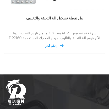
بيل نفطة تشكيل آلة التعبئة والتغليف
بعد 28 عاما من تاريخ التصنيع، لدينا Ruiqi شركة تم تصميمها
DPP160 الألومنيوم آلة التعبئة والتأليف نموذج المحرك المستخدمة
في DPP160 هو متقدم. DPP160 لديه الكبح التلقائي وظيفة.
يتعلم أكثر
DPP160 نفطة آلة باكر هي أيضا دقيقة جدا عندما إنه يعمل لفترة
طويلة وقت.