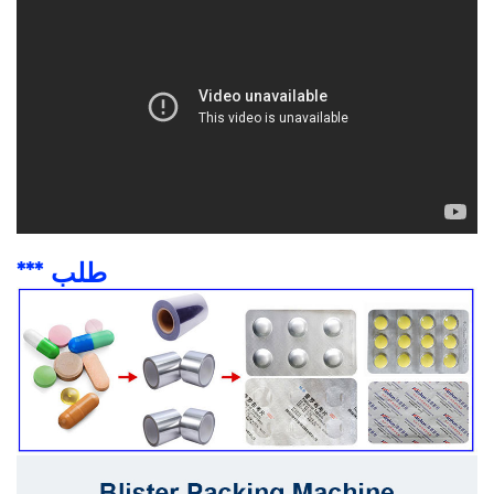
*** طلب