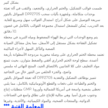
بشكل كبير.
صُممت قوالب التشكيل، والختم الحراري، والتجعيد، والثقب في آلة تعبئة
السوائل بالبثور DPP270S بوحدات متكاملة، ومُجهزة بآليات سحب
سريعة التوصيل على شكل أدراج. استبدال القوالب سهل وسريع للغاية.
بعد التدريب، يُمكن للمشغل استبدال مجموعة القوالب بالكامل في غضون
10 دقائق.
يتم وضع الوحدات التي تربط الهواء المضغوط ومياه التبريد في محطة
تشكيل الفقاعة بشكل مستقل إلى الأسفل، مما يحل مشاكل الصيانة
الصعبة والتآكل السهل لأجزاء الماكينة.
تعتمد محطة الختم الحراري على وصلة محورية مزدوجة الأسطوانة بأربعة
أعمدة، سطح لوحة الختم الحراري أفقي والضغط متوازن، بحيث تتمتع
مواد التغليف على كلا الجانبين بالالتصاق الجيد، المنتج النهائي له ملمس
واضح، والجزء الخلفي من البثور خالٍ من التجاعيد.
آلة تعبئة السوائل بالبثور DPP270S تتميز بوظائف التشكيل والتغذية
والختم والطباعة على دفعات والقطع الأوتوماتيكية بالكامل، مما يلبي
متطلبات إنتاج GMP. تحظى بشعبية واسعة في أمريكا الشمالية وأوروبا
وجنوب شرق آسيا. وهي مثالية للإنتاج على نطاق واسع في الصناعات
الدوائية، والمنتجات الصحية، والمواد الكيميائية، والأغذية، وغيرها.
*** المعلمة الفنية