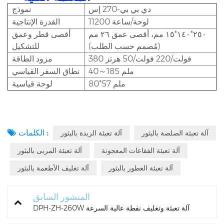
دي بي بي-270 إس
نموذج
11200 لوحة/ساعة
القدرة الإنتاجية
٢٥٠*١٤٠*١٥ مم، أقصى عمق ٢٦ مم
أقصى قطر وعمق
(مُصمم حسب الطلب)
للتشكيل
380 فولت/220 فولت/50 هرتز
مزود الطاقة
40～185 ملم
نطاق السفر القياسي
80*57 ملم
لوحة قياسية
الكلمات :
آلة تعبئة الصلصة بالبثور
آلة تعبئة الزبدة بالبثور
آلة تعبئة الفقاعات المعجونة
آلة تعبئة المربى بالبثور
آلة تعبئة العطور بالبثور
آلة تغليف الأطعمة بالبثور
المنشور السابق
DPH-ZH-260W آلة تعبئة وتغليف نفطة عالية السرعة