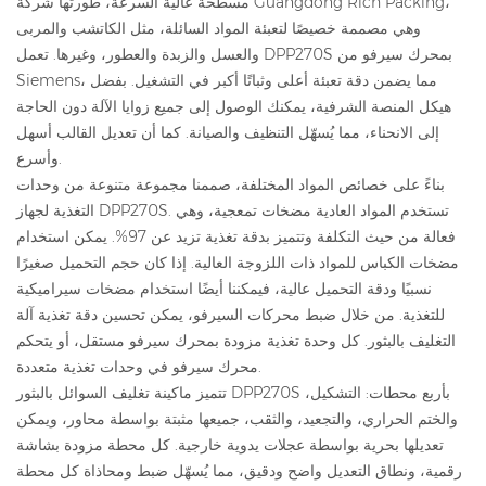
مسطحة عالية السرعة، طورتها شركة Guangdong Rich Packing،
وهي مصممة خصيصًا لتعبئة المواد السائلة، مثل الكاتشب والمربى
والعسل والزبدة والعطور، وغيرها. تعمل DPP270S بمحرك سيرفو من
Siemens، مما يضمن دقة تعبئة أعلى وثباتًا أكبر في التشغيل. بفضل
هيكل المنصة الشرفية، يمكنك الوصول إلى جميع زوايا الآلة دون الحاجة
إلى الانحناء، مما يُسهّل التنظيف والصيانة. كما أن تعديل القالب أسهل
وأسرع.
بناءً على خصائص المواد المختلفة، صممنا مجموعة متنوعة من وحدات
التغذية لجهاز DPP270S. تستخدم المواد العادية مضخات تمعجية، وهي
فعالة من حيث التكلفة وتتميز بدقة تغذية تزيد عن 97%. يمكن استخدام
مضخات الكباس للمواد ذات اللزوجة العالية. إذا كان حجم التحميل صغيرًا
نسبيًا ودقة التحميل عالية، فيمكننا أيضًا استخدام مضخات سيراميكية
للتغذية. من خلال ضبط محركات السيرفو، يمكن تحسين دقة تغذية آلة
التغليف بالبثور. كل وحدة تغذية مزودة بمحرك سيرفو مستقل، أو يتحكم
محرك سيرفو في وحدات تغذية متعددة.
تتميز ماكينة تغليف السوائل بالبثور DPP270S بأربع محطات: التشكيل،
والختم الحراري، والتجعيد، والثقب، جميعها مثبتة بواسطة محاور، ويمكن
تعديلها بحرية بواسطة عجلات يدوية خارجية. كل محطة مزودة بشاشة
رقمية، ونطاق التعديل واضح ودقيق، مما يُسهّل ضبط ومحاذاة كل محطة