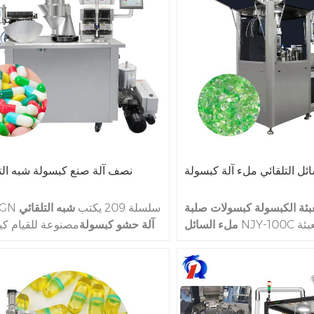
1200C مستعملة في مصنع منتصف
الأدوية والصيدلة الفرعية، وجميع 
للصناعات الدوائية والصيدلة
المؤسسات والجامعات لإنتاج كبسولات.
حزمة الفرعية وكذلك مدرسة
ائل التلقائي ملء آلة كبسولة
نصف آلة صنع كبسولة شبه الت
عبئة الكبسولة كبسولات صلبة
هذا CGN سلسلة 209 يكتب
شبه التلقائي
NJY-100C هي خط آلة تعبئة
ملء السائل
آلة حشو كبسولة
مصنوعة للقيام كب
 السائل المهنة لملء المواد
التعبئة العمل.  CGN
 إلى كبسولات الجيلاتين النوع
تم إنجاز كبسولات نوع الجوف الصع
الصلب من قبل NJY-100C. الإنتاج
يجعل 40،100 في ساعة واحد
Speedof NJY-100C هو ملء 100
بحجم كبسولات هلام من ا
كبسولة في واحد Min.NJY-100C