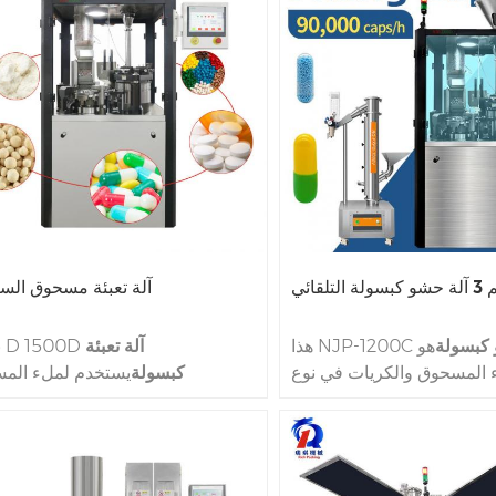
 التلقائي
آلة تعبئة مسحوق الس
 كبسولة
هو
هذا NJP-1200C
آلة تعبئة
نموذج D 1500D
 المسحوق والكريات في نوع
كبسولة
يستخدم لملء الم
الجوف الصلب كبسولات. NJP 1200C
والجزيئات وغيرها من المواد في كب
يمكن الانتهاء منها 36100 في ساعة
مجوفة، خاصة للقذيفة الصلبة كبس
لح بحجم كبسولات في الحجم
حجم كبسولة من 0
000،00،0،1،2،3،4،5 عدد 1200C
5 الحجم. يمكن استخدامه في 