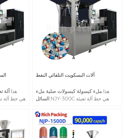
000،00،0،1،2،3،4، إلى الحجم 5 من
قبل CGN -208.
المقاييس 
المتوسطة ال
الصيدلة الشخصية لصنع كبسولات.
آلات البسكويت التلقائي النفط
الس
هذا
ملء كبسولة كبسولات صلبة ملء
هذا
آلة ت
NJY-300C هي خط آلة تعبئة
السائل
كبسولة سائلة للمهنة لملء المواد السائلة
كبسولة
إلى كبسولات الجيلاتين من النوع الصلب
السائلة
من قبل NJY-300C. سرعة الإنتاج NJY-
300C هو ملء 100 كبسولة في واحد
دقيقة. NJY-300C مناسبة لجميع