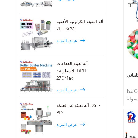
أنواع
آلة التعبئة الكرتونية الأفقية
ZH-130W
عرض المزيد
آلة تعبئة الفقاعات
الأسطوانية DPH-
لقائي
270Max
عرض المزيد
سولة
آلة تعبئة عد العلكة DSL-
The 209 يمكن أن
8D
ب مما
ة، جيدة
عرض المزيد
لحجم
000،00،0،1،2،3،4، إلى الحجم 5 من