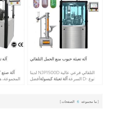
كبسولات البالغ عدد كبسولات
مناسب
000،00،0،2،2،4،5 الحجم. غنية التعبئة
NJY300C يستخدم في الغالب في جميع
أنحاء العالم.
الغا
آلة تعبئة حبوب منع الحمل التلقائي
آلة ت
لدينا NJP1500D التلقائي فرعي عالية
آلة صنع 
السرعة
آلة تعبئة كبسولة
أفضل D- نوع
آلة صنع كبسولة الطراز C حجم
جديد مصنوع 
NJP1500D أصغر من منتجات مماثلة،
ولكن سرعة الإنتاج تصل بسرعة 1500
ما مجموعه
6
الصفحات
كبسولات لكل دقيقة. الفرق بين
إنتاج 
NJP1500D والمنتج القديم هو أن C- نوع
التكنولوجي