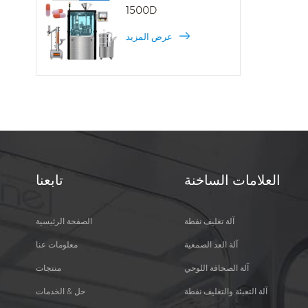
غ عدد
1500D
 000،00،0،2،2،4،5 الحجم.
NJY60 يستخدم في
عرض المزيد
العلامات الساخنة
تابعنا
آلة تغليف نفطة
الصفحة الرئيسية
آلة العد الصمغية
معلومات عنا
آلة الصحافة اللوحي
منتجات
آلة التعبئة والتغليف نفطة
حل & الخدمات