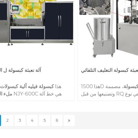
ة لجميع كبسولات البالغ عدد
قبل CGN-209
كبسولات 000،00،0،2،2،4،5 الحجم.
غنية التعبئة NJY100C يستخدم في
لب في جميع أنحاء العالم.
عبئة كبسولة التغليف التلقائي
آلة تعبئة كبسولة ل ا
كبسولة
، مصممة
هذا 1500D
هذا
كبسولة فيليه آلية كبسولات
وتصنيعها من قبل RQ المجموعة، هي نوع
NJY-600C هي خط آلة
ملء ال
من الجليد على كعكة عجلات
ملء كبسولة السائل المهنة لمل
A و B عجلات. نحن في RQ فخورون
المواد السائلة إلى كبسولات الجيلات
بحقيقة أن هذا 1500D جلب عملائنا تجربة
النوع الصلب بواسطة C
2
3
4
5
6
فعالة ومستقرة من خلال تبني
Speedof NJY-600C هو م
ا العالية للصناعة والاستمتاع
كبسولة في واحد 00C