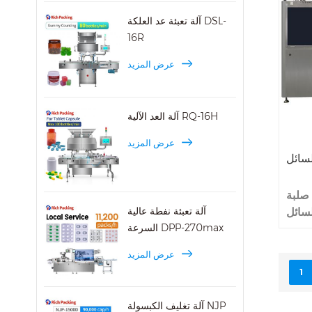
.
آلة تعبئة عد العلكة DSL-
16R
عرض المزيد
آلة العد الآلية RQ-16H
عرض المزيد
لسائل
 صلبة
آلة تعبئة نفطة عالية
سائل
السرعة DPP-270max
ء زيت
ين من
عرض المزيد
NJY-600
1
لء 100
Min.NJY-6
آلة تغليف الكبسولة NJP