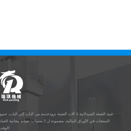
تمت معالجته وترقية في عملية المهام
بعملية الكبسول
مثل القرص الدوار، ملء والنفايات التفريغ.
غنية التعبئة الصيدلانية & آلات التعبئة تزودخدمة من الباب إلى الباب، جميع
المنتجات في الأوراق المالية، مضمونة ل 3 سنوات! صيانة مجانية الحيا
الوقت!