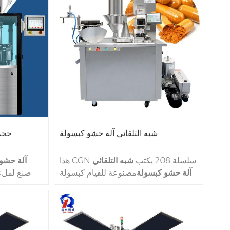
شبه التلقائي آلة حشو كبسولة
حجم 3 آلة حشو كبسولة
هذا CGN سلسلة 208 يكتب
شبه التلقائي
آلة حشو
آلة حشو كبسولة
مصنوعة للقيام كبسولة
صنع لملء
التعبئة العمل. 208-CGN يمكن أن تم
إنجاز كبسولات نوع الجوف الصلب صنع
30،100 في ساعة واحدة، جيدة بحجم
واحدة، يص
كبسولات الجيلاتين من الحجم