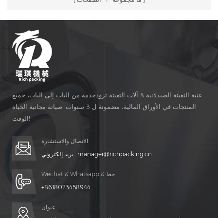
غنية التعبئة الصيدلانية & آلات التعبئة تزودخدمة من الباب إلى الباب، جميع
المنتجات في الأوراق المالية، مضمونة ل 3 سنوات! صيانة مجانية الحياة
الوقت!
الاتصال والاستشارة
manager@richpacking.cn
بريد إلكتروني :
Wechat & Whatsapp & خط
+8618023458944
عنوان