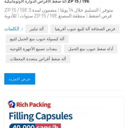
آلة ضغط الأقراص الدوارة الأوتوماتيكية ZP 15 / 19E
ZP 15 / 19E متوفر | التسليم خلال 14 يومًا | مضمون لمدة 3
قرص اضغط | منطقة المصنع
ZP 15 / 19E
سنوات | للأدوية
7996㎡ | 48 RD Engineers | 365 * 24 Hour Services For
قرص الصحافة آلة | OEM ، ODM | اجتاز GMP ،
ZP 15 / 19E
الكلمات :
قرص الصحافة آلة للبيع جنوب أفريقيا
آلة تبلتير
مُصنِّع آلة ضغط الأقراص
ZP 15 / 19E
CE ، SGS ، ISO | المهنة
الدوارة | مع وحدة التغذية بالقوة ، لا داعي للقلق بشأن المواد
آلة كبسولة حبوب منع الحمل للبيع
استخدم للضغط على
ZP 15 / 19E
المتدفقة السيئة بعد الآن |
أداة ضغط حبوب منع الحمل
معدات تصنيع الأجهزة اللوحية
شكل دائري | حلقة | متعدد الألوان | أقراص ذات أشكال مختلفة
آلة ضغط أقراص متعددة المحطات
عرض المزيد