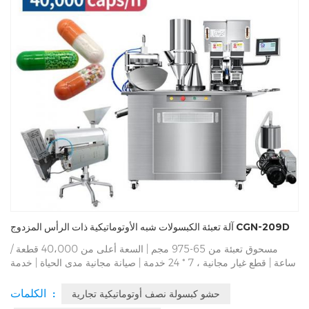
آلة تعبئة الكبسولات شبه الأوتوماتيكية ذات الرأس المزدوج CGN-209D
مسحوق تعبئة من 65-975 مجم | السعة أعلى من 40،000 قطعة /
ساعة | قطع غيار مجانية ، 7 * 24 خدمة | صيانة مجانية مدى الحياة | خدمة
من الباب إلى الباب في الموقع | التعبئة الغنية الإنتاج السنوي 3840
مجموعة | أفضل 500 مورد في العالم | مرت SGS ، CE ، ISO ، Gmp |
الكلمات :
حشو كبسولة نصف أوتوماتيكية تجارية
29 عامًا من الخبرة في التصنيع | جودة عالية ، عملية سهلة