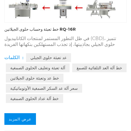
خط تعبئة وحساب حلوى الجيلاتين RQ-16R
في ظل التطور المستمر لمنتجات الكانابيديول (CBD)، تتميز
حلوى الجيلي بجاذبيتها، إذ تجذب المستهلكين بنكهاتها الفريدة
وسهولة استخدامها. إلا أن هذا التفضيل يُمثل تحديًا كبيرًا للمصنعين
يتمثل في تحقيق التوازن بين كفاءة الإنتاج ودقته، وهو تحدٍّ
الكلمات :
عد تعبئة حلوى الجيلي
يستجيب له خط إنتاج DSL-16R لعد وتعبئة حلوى الجيلي (CBD)
ذو الـ 16 قناة بفعالية. بفضل أدائه المتميز وتصميمه المبتكر، ترك
خط آلة العد التلقائية للصمغ
آلة تعبئة وتغليف الحلوى الصمغية
DSL-16R بصمةً بارزةً في هذه الصناعة.
خط عد وتعبئة حلوى الجيلاتين
سعر آلة عد السكر الصمغية الأوتوماتيكية
خط آلة عداد الحلوى الصمغية
عرض المزيد