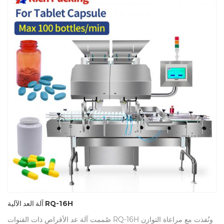
آلة العد الآلية RQ-16H
صُممت آلة عد الأقراص ذات القنوات RQ-16H ونُفذت مع مراعاة التوازن