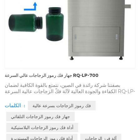
جهاز فك رموز الزجاجات عالي السرعة RQ-LP-700
بصفتنا شركة رائدة في الصين، نتمتع بالقوة الكافية لضمان
الكفاءة والجودة العالية لآلة فكّ الزجاجات عالية السرعة RQ-LP-
700. مصنعنا هو بلا شك رمزٌ لقوتنا. نمتلك معدات متطورة
وإجراءات اختبار صارمة لضمان استقرار المعدات ومتانتها. نواكب
الكلمات :
فك رموز الزجاجات بسرعة عالية
أحدث تطورات الصناعة ونحقق مزايا رائدة بفضل أفكار البحث
والتطوير الطموحة.
جهاز فك رموز الزجاجات التلقائي
أداة فك رموز الزجاجات البلاستيكية
آلة فرز الزجاجات
أداة فك رموز الزجاجات المستديرة