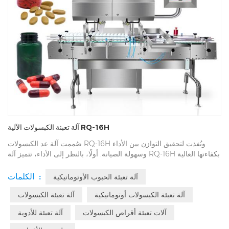
آلة تعبئة الكبسولات الآلية RQ-16H
صُممت آلة عد الكبسولات RQ-16H ونُفذت لتحقيق التوازن بين الأداء
وسهولة الصيانة. أولًا، بالنظر إلى الأداء، تتميز آلة RQ-16H بكفاءتها العالية
ودقتها. فهي قادرة على معالجة ما بين 30 و70 زجاجة في الدقيقة دون
المساس بخصائص التشغيل الدقيقة. ومع ذلك، فإن هذه الآلة ليست سريعة
الكلمات :
آلة تعبئة الحبوب الأوتوماتيكية
وقوية فحسب، بل مصممة أيضًا للتعامل مع مجموعة متنوعة من المواد
الصغيرة، مثل الحبوب، والحلوى المطاطية، والحلوى، وغيرها.
آلة تعبئة الكبسولات أوتوماتيكية
آلة تعبئة الكبسولات
آلات تعبئة أقراص الكبسولات
آلة تعبئة للأدوية