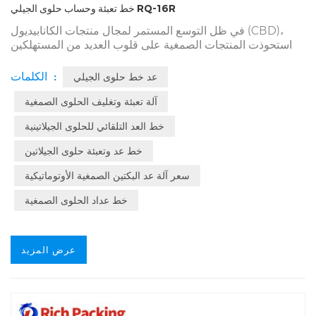
خط تعبئة وحساب حلوى الجيلي RQ-16R
في ظل التوسع المستمر لمجال منتجات الكانابيديول (CBD)،
استحوذت المنتجات الصمغية على قلوب العديد من المستهلكين
بفضل مذاقها الفريد وسهولة استخدامها. ومع ذلك، يُمثل تحقيق
التوازن بين كفاءة الإنتاج ودقته تحديًا كبيرًا للمصنعين. ولذلك،
الكلمات :
عد خط حلوى الجيلي
ساهم خط إنتاج DSL-16R لعد وتعبئة حلوى الكانابيديول الصمغية
ذو الـ 16 قناة في تحقيق ذلك بفضل أدائه المتميز وتصميمه
آلة تعبئة وتغليف الحلوى الصمغية
المبتكر، مما جعله موضوعًا رئيسيًا في هذه الصناعة.
خط العد التلقائي للحلوى الجيلاتينية
خط عد وتعبئة حلوى الجيلاتين
سعر آلة عد البكتين الصمغية الأوتوماتيكية
خط عداد الحلوى الصمغية
عرض المزيد