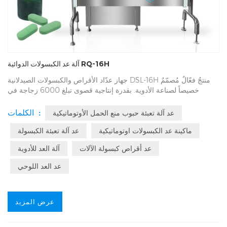
آلة عد الكبسولات الدوائية RQ-16H
جهاز عدّاد الأقراص والكبسولات الصيدلانية DSL-16H منتجٌ فعّالٌ مُصمّمٌ
خصيصاً لصناعة الأدوية. بقدرة إنتاجية قصوى تبلغ 6000 زجاجة في
الساعة، يُؤهّل هذا الجهاز لريادة كفاءة الإنتاج في صناعة الأدوية، ويُرسي
معايير جديدة لهذه الصناعة. تُصنّف شركتنا من بين أفضل 10 شركات في
الكلمات :
عد آلة تعبئة حبوب منع الحمل الأوتوماتيكية
الصين في مجال تصنيع آلات التعبئة متعددة الحبيبات، ومزايانا لا حصر لها.
ماكينة عد الكبسولات اوتوماتيكية
عد آلة تعبئة الكبسولة
عد أقراص كبسولة الآلات
آلة العد للأدوية
عد العد اللوحي
عرض المزيد