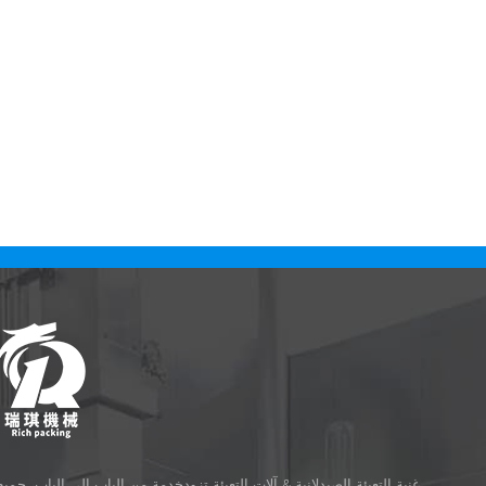
غنية التعبئة الصيدلانية & آلات التعبئة تزودخدمة من الباب إلى الباب، جميع