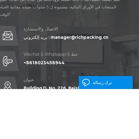
المنتجات في الأوراق المالية، مضمونة ل 3 سنوات! صيانة مجانية الحيا
الوقت!
الاتصال والاستشارة
manager@richpacking.cn
بريد إلكتروني :
Wechat & Whatsapp & خط
+8618023458944
عنوان
ترك رسالة
Building D, No. 226, Beishan Qiaotou Street,
Haizhu District, Guangzhou City,
Guangdong Province, China