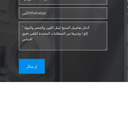
ة
سياسة خاصة
|
XML
|
خريطة الموقع
|
مدونة او مذكرة
|
© 2026 Guangdong Rich Packing Machinery Co., Ltd. كل الحقوق محفوظة.