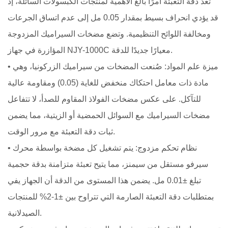
تُعدّ دقة التعبئة أمرًا بالغ الأهمية لمنتجات الكبسولات السائلة، إذ
قد يؤدي انحراف بسيط بمقدار 0.05 مل إلى عدم اتساق الجرعات
ومخالفة اللوائح التنظيمية. وتضع مضخات السيراميك المزدوجة
المؤازرة في جهاز NJY-1000C معيارًا جديدًا للدقة.
• ميزة علم المواد: صُنعت المضخات من سيراميك الزركونيا، وهي
مادة ذات معامل احتكاك منخفض للغاية (0.05) ومقاومة عالية
للتآكل. على عكس مضخات الفولاذ المقاوم للصدأ، لا تتفاعل
مضخات السيراميك مع السوائل الحمضية أو الزيتية، مما يضمن
ثبات دقة التعبئة مع مرور الوقت.
• نظام تحكم مزدوج: يتم تشغيل كل مضخة بواسطة محرك
سيرفو مستقل من سيمنز، مما يتيح تعبئة متزامنة بدقة حجمية
تبلغ ±0.01 مل. يضمن هذا المستوى من الدقة أن الجهاز يفي
بمتطلبات دقة التعبئة الصارمة التي تتراوح بين ±1-2% للمنتجات
الصيدلانية.