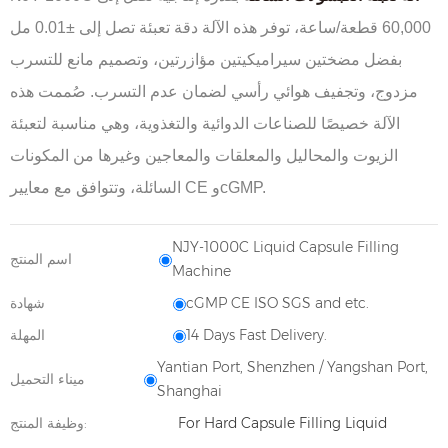
60,000 قطعة/ساعة، توفر هذه الآلة دقة تعبئة تصل إلى ±0.01 مل
بفضل مضختين سيراميكيتين مؤازرتين، وتصميم مانع للتسرب
مزدوج، وتجفيف هوائي رأسي لضمان عدم التسرب. صُممت هذه
الآلة خصيصًا للصناعات الدوائية والتغذوية، وهي مناسبة لتعبئة
الزيوت والمحاليل والمعلقات والمعاجين وغيرها من المكونات
السائلة، وتتوافق مع معايير CE وcGMP.
NJY-1000C Liquid Capsule Filling
اسم المنتج
Machine
cGMP CE ISO SGS and etc.
شهادة
14 Days Fast Delivery.
المهلة
Yantian Port, Shenzhen / Yangshan Port,
ميناء التحميل
Shanghai
For Hard Capsule Filling Liquid
وظيفة المنتج: