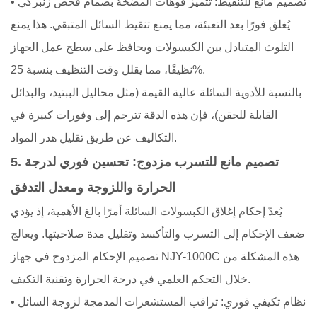
• تصميم مانع للتنقيط: تتميز فوهات المضخة بصمام فحص زنبركي
يُغلق فورًا بعد التعبئة، مما يمنع تنقيط السائل المتبقي. هذا يمنع
التلوث المتبادل بين الكبسولات ويحافظ على سطح عمل الجهاز
نظيفًا، مما يقلل وقت التنظيف بنسبة 25%.
بالنسبة للأدوية السائلة عالية القيمة (مثل محاليل الببتيد، والبدائل
القابلة للحقن)، فإن هذه الدقة تترجم إلى وفورات كبيرة في
التكاليف عن طريق تقليل هدر المواد.
5. تصميم مانع للتسرب مزدوج: تحسين فوري لدرجة
الحرارة واللزوجة ومعدل التدفق
يُعدّ إحكام إغلاق الكبسولات السائلة أمرًا بالغ الأهمية، إذ يؤدي
ضعف الإحكام إلى التسرب والتأكسد وتقليل مدة صلاحيتها. ويعالج
تصميم الإحكام المزدوج في جهاز NJY-1000C هذه المشكلة من
خلال التحكم العلمي في درجة الحرارة وتقنية التكيف.
• نظام تكيفي فوري: تراقب المستشعرات المدمجة لزوجة السائل