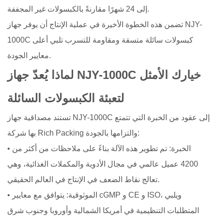
إلى 24 شهرًا مقارنةً بالكبسولات غير المجففة.
تضمن هذه الخطوة الأخيرة في عملية الإنتاج أن يوفر جهاز NJY-
1000C كبسولات سائلة متسقة ومقاومة للتسرب تلبي أعلى
معايير الجودة.
لماذا يُعدّ جهاز NJY-1000C خيارك الأمثل
لتعبئة الكبسولات السائلة
تستند مصداقية جهاز NJY-1000C إلى عقود من الخبرة التي تتمتع
بها شركة Rich Packing والتزامها بالجودة:
• الخبرة: تم تطوير هذه الآلة بناءً على ملاحظات من أكثر من
4200 عميل عالمي في مجال الأدوية والمكملات الغذائية، وهي
تعالج نقاط الضعف في الإنتاج في العالم الحقيقي.
• الموثوقية: يتوافق مع معايير cGMP و CE و ISO، ويلبي
المتطلبات التنظيمية في أمريكا الشمالية وأوروبا وجنوب شرق