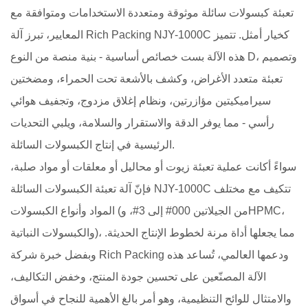
تعبئة كبسولات سائلة موثوقة ومتعددة الاستخدامات ومتوافقة مع
المعايير، تبرز آلة Rich Packing NJY-1000C كخيار أمثل. تتميز
هذه الآلة بست خصائص أساسية - بنية منصة من النوع D، وتصميم
تعبئة متعدد الأغراض، وكشف بالأشعة تحت الحمراء، ومضختين
سيراميكيتين مؤازرتين، ونظام إغلاق مزدوج، وتجفيف هوائي
رأسي - مما يوفر الدقة والاستقرار والسلامة، ويلبي التحديات
الرئيسية في إنتاج الكبسولات السائلة.
سواءً أكانت عملية تعبئة زيوت أو محاليل أو معلقات أو مواد صلبة،
فإنّ آلة تعبئة الكبسولات السائلة NJY-1000C تتكيف مع مختلف
المواد وأنواع الكبسولات (من الجيلاتين 000# إلى 3#، وHPMC،
والكبسولات النباتية)، مما يجعلها أداة مرنة لخطوط الإنتاج الحديثة.
وبفضل خبرة شركة Rich Packing ودعمها العالمي، تُساعد هذه
الآلة المصنّعين على تحسين جودة المنتج، وخفض التكاليف،
والامتثال للوائح التنظيمية، وهو أمر بالغ الأهمية للنجاح في أسواق