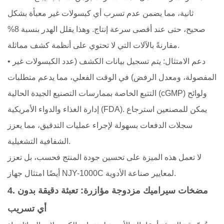
ثانية، مما يضمن عدم تسرب أي كبسولات غير معبأة بشكل
صحيح، حتى عند أقصى سرعة إنتاج. وهذا يقلل الهدر بنسبة 8%
مقارنةً بالآلات التي لا تحتوي على أنظمة كشف مماثلة.
• دعم الامتثال: يتم تسجيل بيانات الكشف (عدد الكبسولات غير
المفصولة، ومعدل الرفض) في الوقت الفعلي، مما يدعم متطلبات
التتبع الخاصة بممارسات التصنيع الجيدة الحالية (cGMP) ولوائح
إدارة الغذاء والدواء الأمريكية (FDA). يمكن للمصنعين استرجاع
سجلات الدفعات بسهولة لإجراء عمليات التدقيق، مما يعزز
الشفافية التشغيلية.
لا تعمل هذه الميزة على تحسين جودة المنتج فحسب، بل تعزز
أيضًا امتثال جهاز NJY-1000C لمعايير صناعة الأدوية.
4. مضخات سيراميك مزدوجة مؤازرة: تعبئة دقيقة بدون
أي تسريب