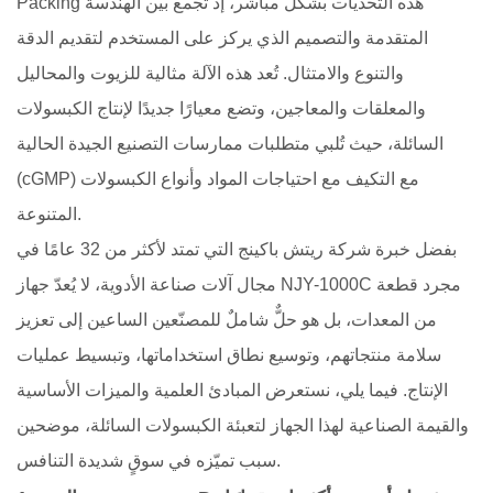
Packing هذه التحديات بشكل مباشر، إذ تجمع بين الهندسة
المتقدمة والتصميم الذي يركز على المستخدم لتقديم الدقة
والتنوع والامتثال. تُعد هذه الآلة مثالية للزيوت والمحاليل
والمعلقات والمعاجين، وتضع معيارًا جديدًا لإنتاج الكبسولات
السائلة، حيث تُلبي متطلبات ممارسات التصنيع الجيدة الحالية
(cGMP) مع التكيف مع احتياجات المواد وأنواع الكبسولات
المتنوعة.
بفضل خبرة شركة ريتش باكينج التي تمتد لأكثر من 32 عامًا في
مجال آلات صناعة الأدوية، لا يُعدّ جهاز NJY-1000C مجرد قطعة
من المعدات، بل هو حلٌّ شاملٌ للمصنّعين الساعين إلى تعزيز
سلامة منتجاتهم، وتوسيع نطاق استخداماتها، وتبسيط عمليات
الإنتاج. فيما يلي، نستعرض المبادئ العلمية والميزات الأساسية
والقيمة الصناعية لهذا الجهاز لتعبئة الكبسولات السائلة، موضحين
سبب تميّزه في سوقٍ شديدة التنافس.