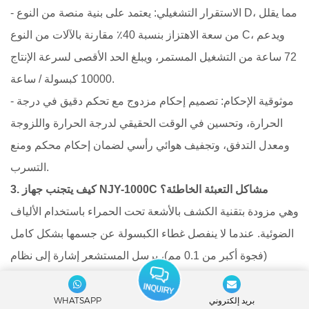
- الاستقرار التشغيلي: يعتمد على بنية منصة من النوع D، مما يقلل
من سعة الاهتزاز بنسبة 40٪ مقارنة بالآلات من النوع C، ويدعم
72 ساعة من التشغيل المستمر، ويبلغ الحد الأقصى لسرعة الإنتاج
10000 كبسولة / ساعة.
- موثوقية الإحكام: تصميم إحكام مزدوج مع تحكم دقيق في درجة
الحرارة، وتحسين في الوقت الحقيقي لدرجة الحرارة واللزوجة
ومعدل التدفق، وتجفيف هوائي رأسي لضمان إحكام محكم ومنع
التسرب.
3. كيف يتجنب جهاز NJY-1000C مشاكل التعبئة الخاطئة؟
وهي مزودة بتقنية الكشف بالأشعة تحت الحمراء باستخدام الألياف
الضوئية. عندما لا ينفصل غطاء الكبسولة عن جسمها بشكل كامل
(فجوة أكبر من 0.1 مم)، يرسل المستشعر إشارة إلى نظام
التحكم المنطقي القابل للبرمجة (PLC) لإيقاف عملية تعبئة
الكبسولة مؤقتًا، مما يمنع إضافة السائل إلى الأجزاء غير المنفصلة
بريد إلكتروني
WHATSAPP