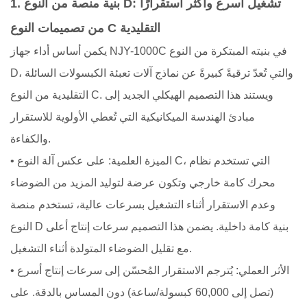
1. بنية منصة من النوع D: تشغيل أسرع وأكثر استقرارًا
من تصميمات النوع C التقليدية
يكمن أساس أداء جهاز NJY-1000C في بنيته المبتكرة من النوع
D، والتي تُعدّ ترقيةً كبيرةً عن نماذج آلات تعبئة الكبسولات السائلة
التقليدية من النوع C. ويستند هذا التصميم الهيكلي الجديد إلى
مبادئ الهندسة الميكانيكية التي تُعطي الأولوية للاستقرار
والكفاءة.
• الميزة العلمية: على عكس آلة النوع C، التي تستخدم نظام
محرك كامة خارجي وتكون عرضة لتوليد المزيد من الضوضاء
وعدم الاستقرار أثناء التشغيل بسرعات عالية، تستخدم منصة
النوع D بنية كامة داخلية. يضمن هذا التصميم سرعات إنتاج أعلى
مع تقليل الضوضاء المتولدة أثناء التشغيل.
• الأثر العملي: يُترجم الاستقرار المُحسّن إلى سرعات إنتاج أسرع
(تصل إلى 60,000 كبسولة/ساعة) دون المساس بالدقة. على