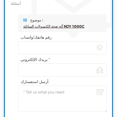
أسئلتك.
موضوع :
آلة تعبئة الكبسولات السائلة NJY 1000C
رقم هاتفك/واتساب
بريدك الإلكتروني *
أرسل استفسارك: