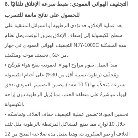
6. التجفيف الهوائي العمودي: ضبط سرعة الإغلاق تلقائيًا
للحصول على نتائج مانعة للتسرب
بعد عملية الإغلاق، قد تؤدي الرطوبة أو السوائل المتبقية على
سطح الكبسولة إلى إضعاف الإغلاق بمرور الوقت. يحل نظام
التجفيف الهوائي العمودي في جهاز NJY-1000C هذه المشكلة
من خلال تجفيف موجه ومتكيف.
• مبدأ العمل: تقوم مراوح الهواء العمودية بنفخ هواء مُرشّح
ومُجفّف (رطوبة نسبية أقل من 30%) على أختام الكبسولة
بسرعة مُتحكّم بها (5-10 م/ث). يضمن التصميم العمودي تدفق
الهواء مباشرةً على منطقة الختم، مما يُزيل الرطوبة دون إزاحة
الكبسولة.
• تحسين الجودة: تضمن عملية التجفيف جفاف الغلاف وتماسكه
خلال 10 ثوانٍ، مما يمنع المشاكل المرتبطة بالرطوبة مثل تلف
الغلاف أو نمو الميكروبات. وهذا يطيل مدة صلاحية المنتج من 12