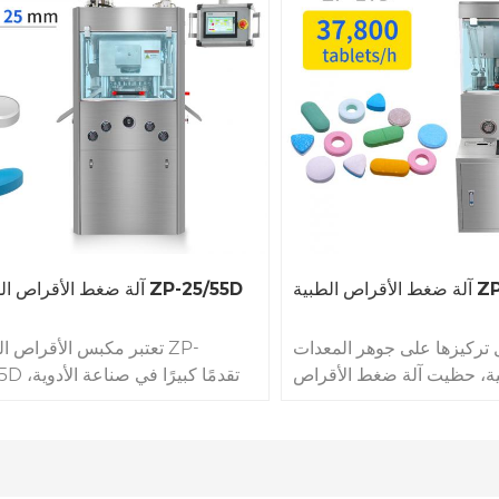
طبية ZP-17D
آلة ضغط الأقراص الدوائية ZP-25/55D
تركيزها على جوهر المعدات
تعتبر مكبس الأقراص الدوا
ئية، حظيت آلة ضغط الأقراص
25/55D تقدمًا ك
الصناعية ZP-17D ذات التفريغ الهوائي
حيث توفر كفاءة إنتاج عالية وتلتزم بم
 في هذا المجال بفضل أدائها
الجودة والسلامة الحرجة.
بقدرتها ا
از وتصميمها المبتكر. صُممت ZP-
التي تصل إلى 160.000 
17D من قِبل إحدى أكبر عشر شركات
واحدة، هذه الآلة مصنوعة من ال