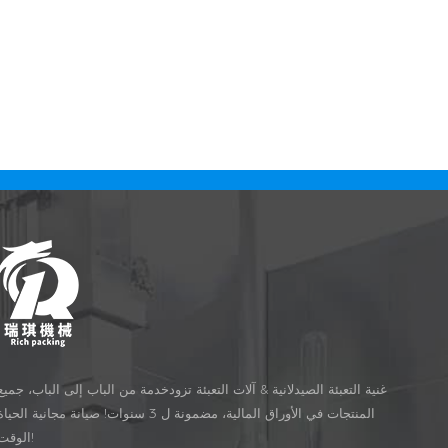
غنية التعبئة الصيدلانية & آلات التعبئة تزودخدمة من الباب إلى الباب، جميع
المنتجات في الأوراق المالية، مضمونة ل 3 سنوات! صيانة مجانية الحيا
الوقت!