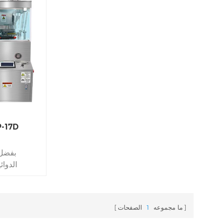
آلة ضغط الأقراص ال
بفضل 
الدوا
بإشادة واسعة
الممت
ما مجموعه
1
الصفحات