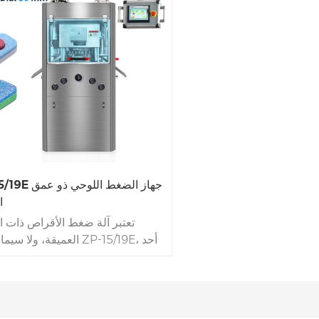
ZP 15/19E جهاز الضغ
ا
تعتبر آلة ضغط الأقراص ذات ال
العميقة، ولا سيما طراز 5/19E
الأصول المحورية في تصنيع الأدوية
تلبي بشكل خاص إنتاج الأقراص 
الحجم، والأقراص ثنائية اللون، وال
ثلاثية الألوان بسماكة كبيرة. تتعم