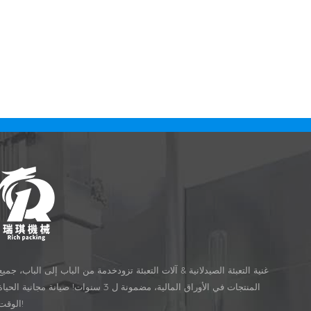
غنية التعبئة الصيدلانية & آلات التعبئة تزودخدمة من الباب إلى الباب، جميع
المنتجات في الأوراق المالية، مضمونة ل 3 سنوات! صيانة مجانية الحيا
الوقت!