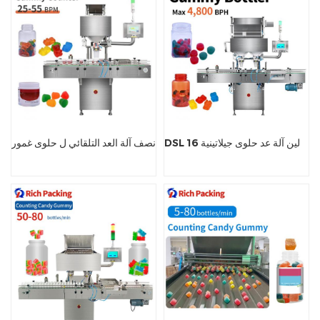
DSL 16 لين آلة عد حلوى جيلاتينية
نصف آلة العد التلقائي ل حلوى غمور